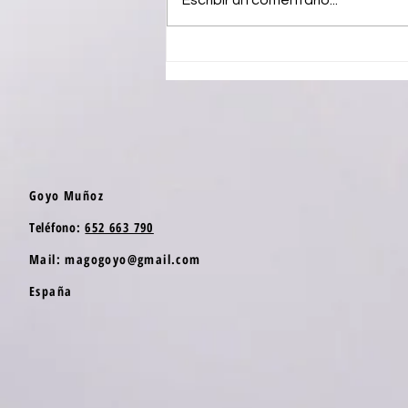
Escribir un comentario...
La Magia en las Fiestas Populares:
El Secreto para Unir a Todo el
Pueblo
Goyo Muñoz
Teléfono
:
652 663 790
Mail:
magogoyo@gmail.com
España