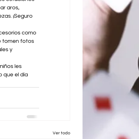
ar aros, 
zas. ¡Seguro 
ccesorios como 
e tomen fotos 
les y 
niños les 
 que el día 
Ver todo