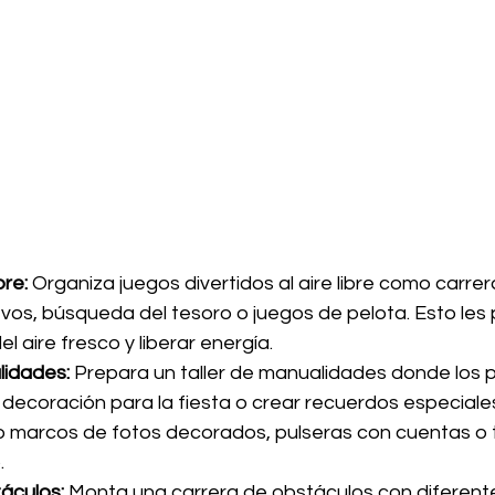
bre:
 Organiza juegos divertidos al aire libre como carre
vos, búsqueda del tesoro o juegos de pelota. Esto les p
el aire fresco y liberar energía.
lidades:
 Prepara un taller de manualidades donde los
 decoración para la fiesta o crear recuerdos especiale
 marcos de fotos decorados, pulseras con cuentas o t
.
áculos:
 Monta una carrera de obstáculos con diferent