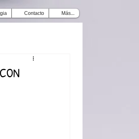
gia
Contacto
Más...
 CON