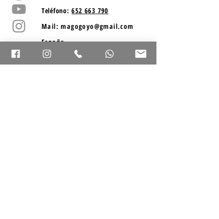
Teléfono
:
652 663 790
Mail:
magogoyo@gmail.com
España
Goyo mago para eventos en San Sebastián y Guipúzcoa
Goyo mago para eventos en Vitoria y Álava
Goyo mago para eventos en Pamplona y Navarra
Goyo mago para eventos en Logroño y La Rioja
Goyo mago para eventos en Soria y Castilla y León
Goyo mago para eventos en Santander y Cantabria
Goyo mago para eventos en Laguardia y Rioja Alavesa
Goyo mago para eventos en Burgos y Miranda de Ebro