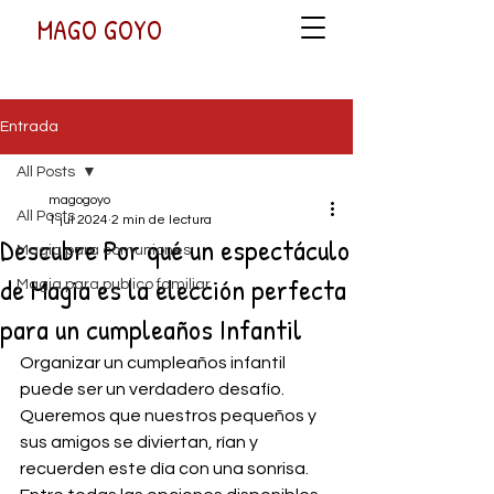
MAGO GOYO
Entrada
All Posts
magogoyo
All Posts
1 jul 2024
2 min de lectura
Descubre Por qué un espectáculo
Magia para comuniones
de Magia es la elección perfecta
Magia para publico familiar
para un cumpleaños Infantil
Organizar un cumpleaños infantil 
puede ser un verdadero desafío. 
Queremos que nuestros pequeños y 
sus amigos se diviertan, rían y 
recuerden este día con una sonrisa. 