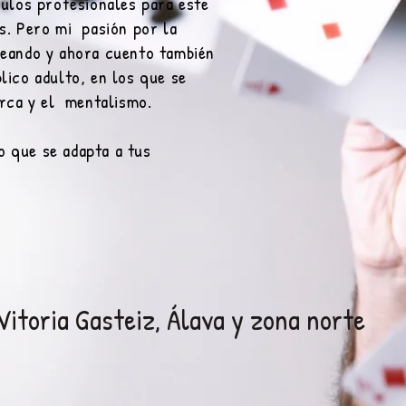
culos profesionales para este
s. Pero mi pasión por la
reando y ahora cuento también
lico adulto, en los que se
erca y el mentalismo.
o
que se adapta a tus
itoria Gasteiz, Álava y zona norte