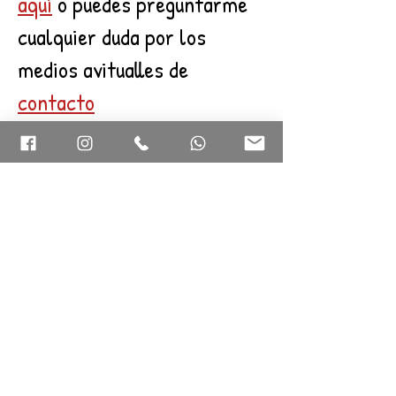
aquí
o puedes preguntarme
cualquier duda por los
medios avitualles de
contacto
Y si ya has empezado el
curso y quieres acceder a
las clases Puedes acceder
haciendo clic en el botón
Apúntate aquí
Curso de magia