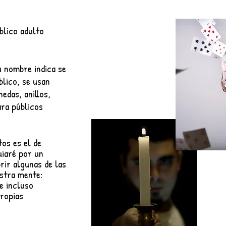
blico adulto
 nombre indica se
blico, se usan
edas, anillos,
ara públicos
os es el de
uiaré por un
rir algunas de las
stra mente:
e incluso
propias