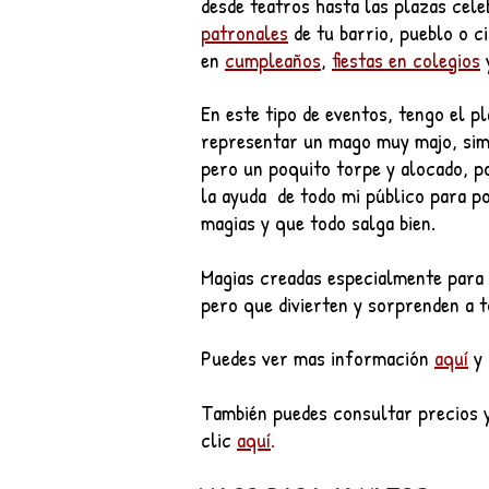
desde teatros hasta las plazas cele
patronales
de tu barrio, pueblo o c
en
cumpleaños
,
fiestas en colegios
En este tipo de eventos, tengo el p
representar un
mago muy majo, simp
pero un poquito torpe y alocado, p
la ayuda de todo mi público para p
magias y que todo salga bien.
Magias creadas especialmente para 
pero que divierten y sorprenden a t
Puedes ver mas información
aquí
y
También puedes consultar precios 
clic
aquí
.