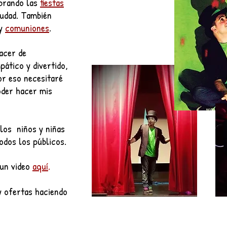
brando las
fiestas
iudad. También
y
comuniones
.
lacer de
ático y divertido
,
or eso necesitaré
oder hacer mis
los niños y niñas
odos los públicos.
 un video
aquí
.
y ofertas haciendo